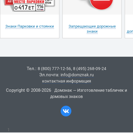
Знаки Парковки и стоянки
Запрещающие дорожные
знаки
до
Тел.:
,
8 (800) 777-12-56
8 (495) 268-09-24
Эл.почта:
info@domznak.ru
контактная информация
Copyright © 2008-2026
Домзнак — Изготовление табличек и
домовых знаков
1