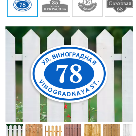
О
Г
Р
Н
А
И
Д
В
Н
.
А
Л
7
8
У
Я
V
.
T
I
S
N
O
A
G
Y
A
R
N
A
D