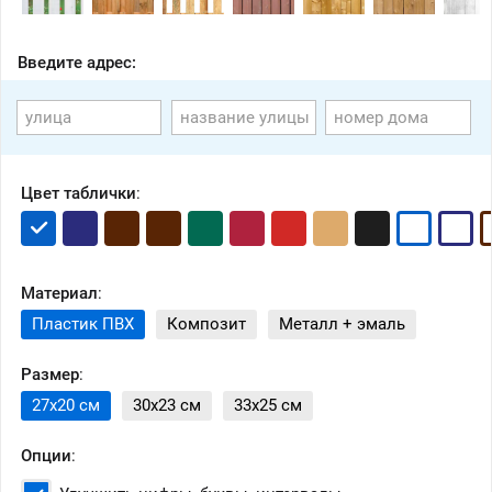
Введите адрес:
Цвет таблички
:
Материал
:
Пластик ПВХ
Композит
Металл + эмаль
Размер
:
27x20 см
30x23 см
33x25 см
Опции
: