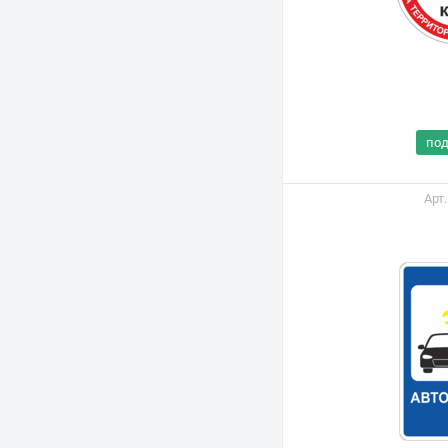
по
Арт