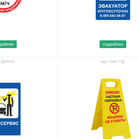
дробнее
подробнее
. ДРН-97
Арт. ПАК-150