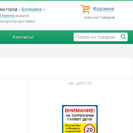
Корзина
аш город –
Балашиха
4 пункта
выдачи
пока нет товаров
урьерская доставка
Контакты
Арт. ДРН-113