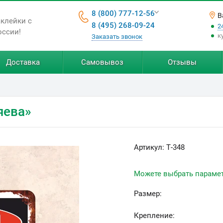
8 (800) 777-12-56
В
аклейки с
8 (495) 268-09-24
2
оссии!
к
Заказать звонок
Доставка
Самовывоз
Отзывы
яева»
Артикул:
Т-348
Можете выбрать параме
Размер:
Крепление: