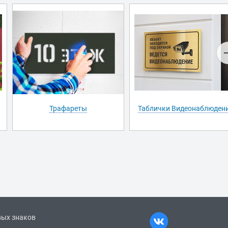
Трафареты
Таблички Видеонаблюден
вых знаков