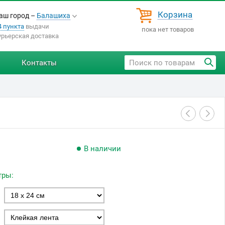
Корзина
аш город –
Балашиха
4 пункта
выдачи
пока нет товаров
урьерская доставка
Контакты
В наличии
тры: